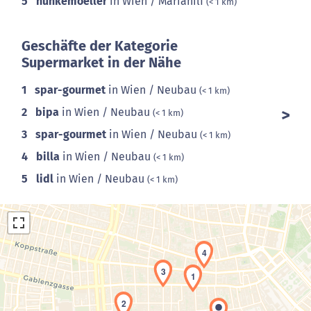
5
hunkemoeller
in Wien / Mariahilf
(< 1 km)
Geschäfte der Kategorie
Supermarket in der Nähe
1
spar-gourmet
in Wien / Neubau
(< 1 km)
2
bipa
in Wien / Neubau
(< 1 km)
3
spar-gourmet
in Wien / Neubau
(< 1 km)
4
billa
in Wien / Neubau
(< 1 km)
5
lidl
in Wien / Neubau
(< 1 km)
4
3
1
2