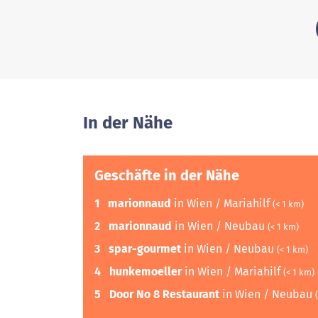
In der Nähe
Geschäfte in der Nähe
1
marionnaud
in Wien / Mariahilf
(< 1 km)
2
marionnaud
in Wien / Neubau
(< 1 km)
3
spar-gourmet
in Wien / Neubau
(< 1 km)
4
hunkemoeller
in Wien / Mariahilf
(< 1 km)
5
Door No 8 Restaurant
in Wien / Neubau