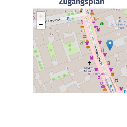
Zugangsplan
+
−