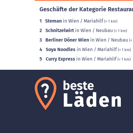
Geschäfte der Kategorie Restaura
1
Steman
in Wien / Mariahilf
(< 1 km)
2
Schnitzelwirt
in Wien / Neubau
(< 1 km)
3
Berliner Döner Wien
in Wien / Neubau
(<
4
Soya Noodles
in Wien / Mariahilf
(< 1 km)
5
Curry Express
in Wien / Mariahilf
(< 1 km)