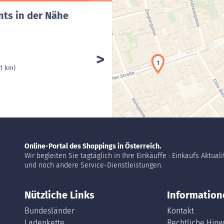
nts in der Nähe
1
 1 km)
Online-Portal des Shoppings in Österreich.
Wir begleiten Sie tagtäglich in Ihre Einkäuffe : Einkaufs Aktual
und noch andere Service-Dienstleistungen.
Nützliche Links
Information
Bundesländer
Kontakt
Ladenkette
Rechtliche Hinw