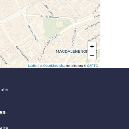
Laden der Karte...
+
−
Leaflet
| ©
OpenStreetMap
contributors ©
CARTO
itäten
en
eise