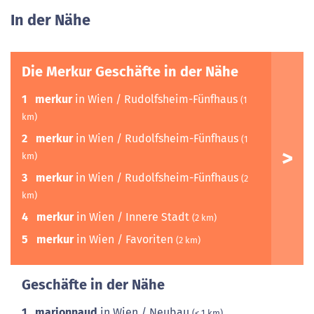
In der Nähe
Die Merkur Geschäfte in der Nähe
1
merkur
in Wien / Rudolfsheim-Fünfhaus
(1
km)
2
merkur
in Wien / Rudolfsheim-Fünfhaus
(1
km)
3
merkur
in Wien / Rudolfsheim-Fünfhaus
(2
km)
4
merkur
in Wien / Innere Stadt
(2 km)
5
merkur
in Wien / Favoriten
(2 km)
Geschäfte in der Nähe
1
marionnaud
in Wien / Neubau
(< 1 km)