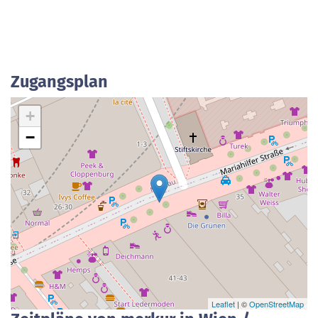
Zugangsplan
+
−
Leaflet
| ©
OpenStreetMap