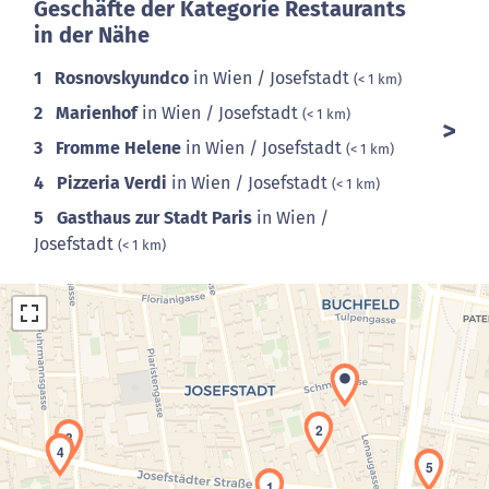
Geschäfte der Kategorie Restaurants
in der Nähe
1
Rosnovskyundco
in Wien / Josefstadt
(< 1 km)
2
Marienhof
in Wien / Josefstadt
(< 1 km)
3
Fromme Helene
in Wien / Josefstadt
(< 1 km)
4
Pizzeria Verdi
in Wien / Josefstadt
(< 1 km)
5
Gasthaus zur Stadt Paris
in Wien /
Josefstadt
(< 1 km)
2
3
4
5
Laden der Karte...
1