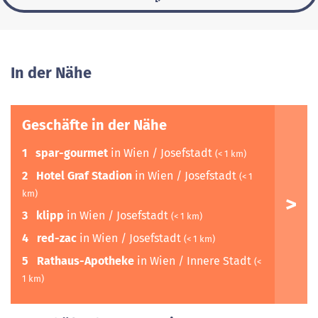
In der Nähe
Geschäfte in der Nähe
1
spar-gourmet
in Wien / Josefstadt
(< 1 km)
2
Hotel Graf Stadion
in Wien / Josefstadt
(< 1
km)
3
klipp
in Wien / Josefstadt
(< 1 km)
4
red-zac
in Wien / Josefstadt
(< 1 km)
5
Rathaus-Apotheke
in Wien / Innere Stadt
(<
1 km)