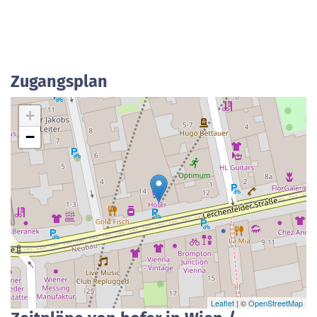
Zugangsplan
+
−
Leaflet
| ©
OpenStreetMap