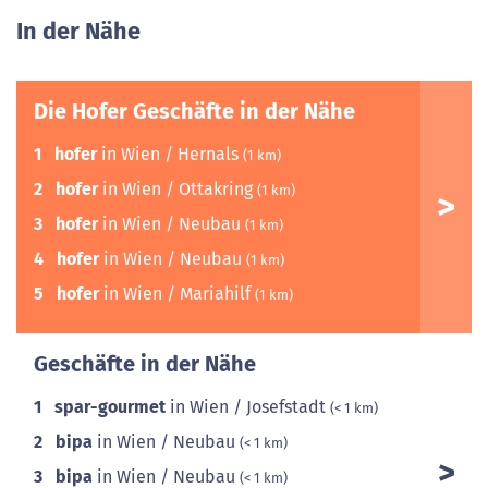
In der Nähe
Die Hofer Geschäfte in der Nähe
1
hofer
in Wien / Hernals
(1 km)
2
hofer
in Wien / Ottakring
(1 km)
3
hofer
in Wien / Neubau
(1 km)
4
hofer
in Wien / Neubau
(1 km)
5
hofer
in Wien / Mariahilf
(1 km)
Geschäfte in der Nähe
1
spar-gourmet
in Wien / Josefstadt
(< 1 km)
2
bipa
in Wien / Neubau
(< 1 km)
3
bipa
in Wien / Neubau
(< 1 km)