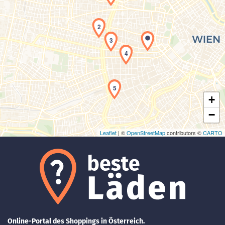
2
3
Laden der Karte...
4
5
+
−
Leaflet
| ©
OpenStreetMap
contributors ©
CARTO
Online-Portal des Shoppings in Österreich.