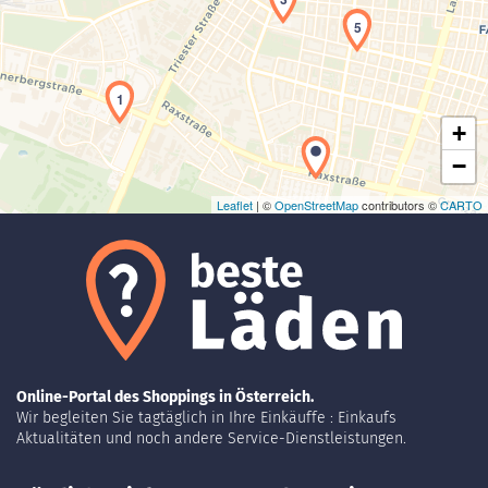
Laden der Karte...
5
1
+
−
Leaflet
| ©
OpenStreetMap
contributors ©
CARTO
Online-Portal des Shoppings in Österreich.
Wir begleiten Sie tagtäglich in Ihre Einkäuffe : Einkaufs
Aktualitäten und noch andere Service-Dienstleistungen.