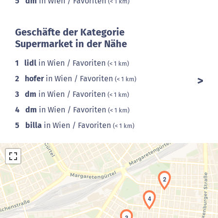
5
dm
in Wien / Favoriten
(< 1 km)
Geschäfte der Kategorie
Supermarket in der Nähe
1
lidl
in Wien / Favoriten
(< 1 km)
2
hofer
in Wien / Favoriten
(< 1 km)
3
dm
in Wien / Favoriten
(< 1 km)
4
dm
in Wien / Favoriten
(< 1 km)
5
billa
in Wien / Favoriten
(< 1 km)
2
4
3