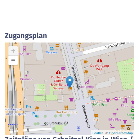
Zugangsplan
+
−
Leaflet
| ©
OpenStreetMap