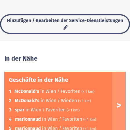
Hinzufügen / Bearbeiten der Service-Dienstleistungen
In der Nähe
Geschäfte in der Nähe
1
McDonald's
in Wien / Favoriten
(< 1 km)
2
McDonald's
in Wien / Wieden
(< 1 km)
3
spar
in Wien / Favoriten
(< 1 km)
4
marionnaud
in Wien / Favoriten
(< 1 km)
5
marionnaud
in Wien / Favoriten
(< 1 km)