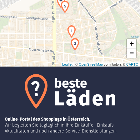
5
Laden der Karte...
1
+
3
−
Leaflet
| ©
OpenStreetMap
contributors ©
CARTO
Online-Portal des Shoppings in Österreich.
Wir begleiten Sie tagtäglich in Ihre Einkäuffe : Einkaufs
Aktualitäten und noch andere Service-Dienstleistungen.