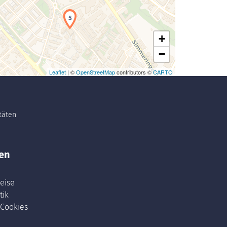
5
+
−
Leaflet
| ©
OpenStreetMap
contributors ©
CARTO
itäten
en
eise
tik
 Cookies