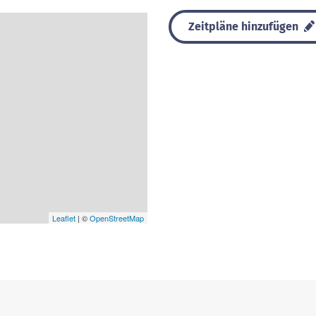
Zeitpläne hinzufügen
Leaflet
| ©
OpenStreetMap