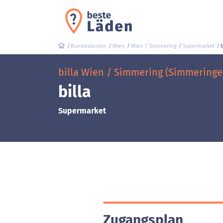
Bundesländer
Wien
Wien / Simmering
Supermarket
b
billa Wien / Simmering (Simmeringe
billa
Supermarket
Zugangsplan