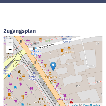
Zugangsplan
+
−
Leaflet
| ©
OpenStreetMap