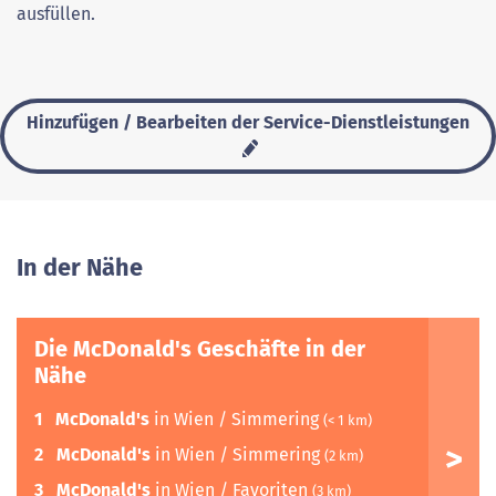
ausfüllen.
Hinzufügen / Bearbeiten der Service-Dienstleistungen
In der Nähe
Die McDonald's Geschäfte in der
Nähe
1
McDonald's
in Wien / Simmering
(< 1 km)
2
McDonald's
in Wien / Simmering
(2 km)
3
McDonald's
in Wien / Favoriten
(3 km)