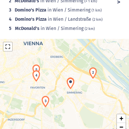
2
McDonald's
in Wien / Simmering
(< 1 km)
3
Domino's Pizza
in Wien / Simmering
(1 km)
4
Domino's Pizza
in Wien / Landstraße
(2 km)
5
McDonald's
in Wien / Simmering
(2 km)
5
2
4
1
Laden der Karte...
3
+
−