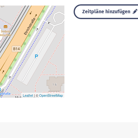
Zeitpläne hinzufügen
Leaflet
| ©
OpenStreetMap