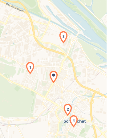
3
1
Laden der Karte...
2
4