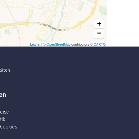
+
−
Leaflet
| ©
OpenStreetMap
contributors ©
CARTO
itäten
en
eise
tik
 Cookies