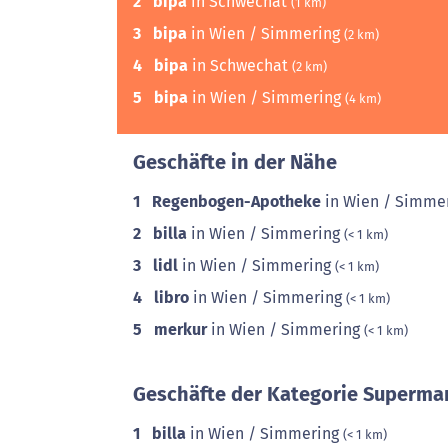
2
bipa
in Schwechat
(1 km)
3
bipa
in Wien / Simmering
(2 km)
4
bipa
in Schwechat
(2 km)
5
bipa
in Wien / Simmering
(4 km)
Geschäfte in der Nähe
1
Regenbogen-Apotheke
in Wien / Simme
2
billa
in Wien / Simmering
(< 1 km)
3
lidl
in Wien / Simmering
(< 1 km)
4
libro
in Wien / Simmering
(< 1 km)
5
merkur
in Wien / Simmering
(< 1 km)
Geschäfte der Kategorie Supermar
1
billa
in Wien / Simmering
(< 1 km)