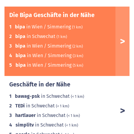
Die Bipa Geschäfte in der Nähe
1
bipa
in Wien / Simmering
(1 km)
2
bipa
in Schwechat
(1 km)
3
bipa
in Wien / Simmering
(2 km)
4
bipa
in Wien / Simmering
(3 km)
5
bipa
in Wien / Simmering
(5 km)
Geschäfte in der Nähe
1
bawag-psk
in Schwechat
(< 1 km)
2
TEDi
in Schwechat
(< 1 km)
3
hartlauer
in Schwechat
(< 1 km)
4
simplitv
in Schwechat
(< 1 km)