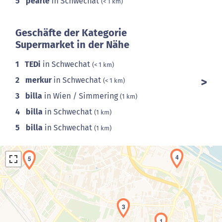
5
pearle
in Schwechat
(< 1 km)
Geschäfte der Kategorie
Supermarket in der Nähe
1
TEDi
in Schwechat
(< 1 km)
2
merkur
in Schwechat
(< 1 km)
3
billa
in Wien / Simmering
(1 km)
4
billa
in Schwechat
(1 km)
5
billa
in Schwechat
(1 km)
4
5
3
1