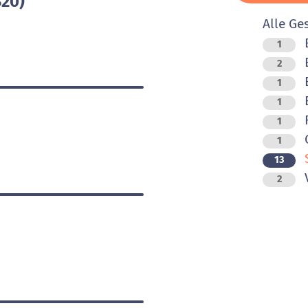
320)
Alle Ge
B
1
2
B
1
B
1
F
1
O
1
13
V
2