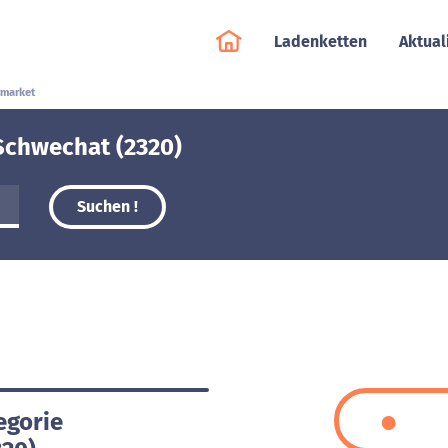
Ladenketten
Aktual
market
Schwechat (2320)
Suchen !
egorie