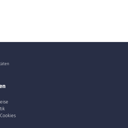
itäten
en
eise
tik
 Cookies