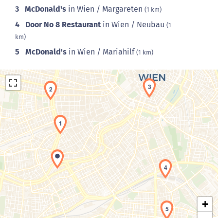
3
McDonald's
in Wien / Margareten
(1 km)
4
Door No 8 Restaurant
in Wien / Neubau
(1
km)
5
McDonald's
in Wien / Mariahilf
(1 km)
3
2
1
Laden der Karte...
4
+
5