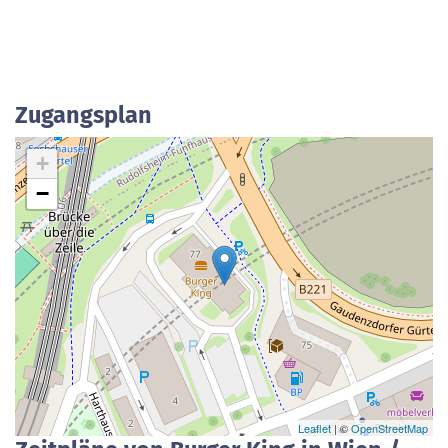
Zugangsplan
+
−
Leaflet
| ©
OpenStreetMap