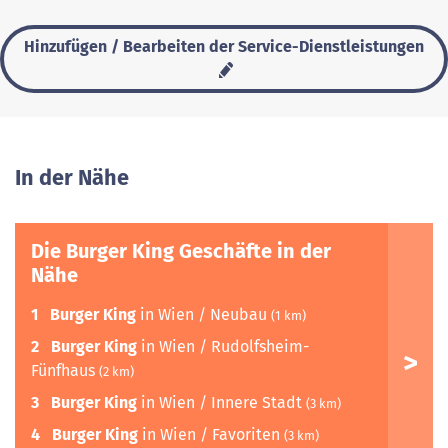
Hinzufügen / Bearbeiten der Service-Dienstleistungen
In der Nähe
Die Burger King Geschäfte in der
Nähe
1
Burger King
in Wien / Neubau
(1 km)
2
Burger King
in Wien / Rudolfsheim-
Fünfhaus
(2 km)
3
Burger King
in Wien / Innere Stadt
(3 km)
4
Burger King
in Wien / Favoriten
(3 km)