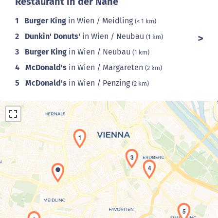
Restaurant in der Nähe
1
Burger King
in Wien / Meidling
(< 1 km)
2
Dunkin' Donuts'
in Wien / Neubau
(1 km)
3
Burger King
in Wien / Neubau
(1 km)
4
McDonald's
in Wien / Margareten
(2 km)
5
McDonald's
in Wien / Penzing
(2 km)
1
3
4
Laden der Karte...
5