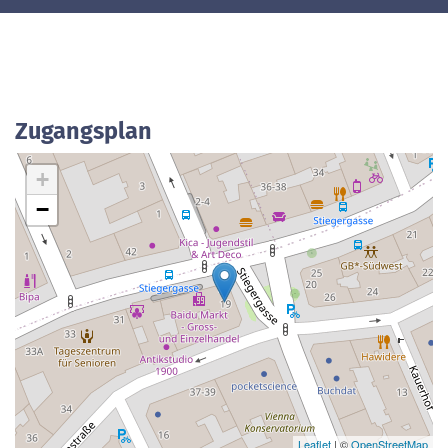
Zugangsplan
+
−
Leaflet
| ©
OpenStreetMap