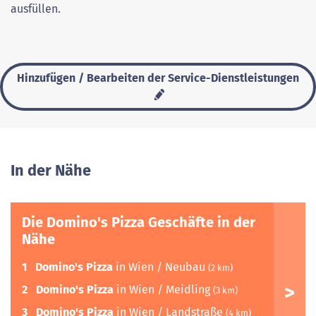
ausfüllen.
Hinzufügen / Bearbeiten der Service-Dienstleistungen
In der Nähe
Die Domino's Pizza Geschäfte in der
Nähe
1
Domino's Pizza
in Wien / Neubau
(2 km)
2
Domino's Pizza
in Wien / Meidling
(3 km)
3
Domino's Pizza
in Wien / Landstraße
(4 km)