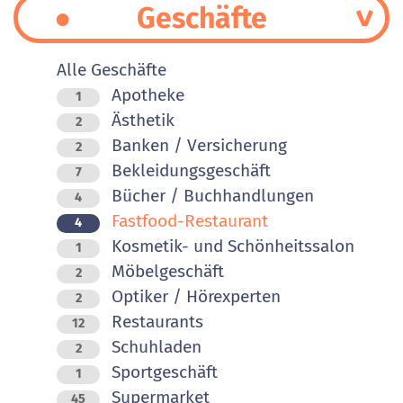
Geschäfte
Alle Geschäfte
Apotheke
1
Ästhetik
2
Banken / Versicherung
2
Bekleidungsgeschäft
7
Bücher / Buchhandlungen
4
Fastfood-Restaurant
4
Kosmetik- und Schönheitssalon
1
Möbelgeschäft
2
Optiker / Hörexperten
2
Restaurants
12
Schuhladen
2
Sportgeschäft
1
Supermarket
45