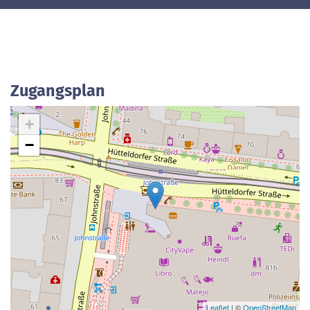
Zugangsplan
+
−
Leaflet
| ©
OpenStreetMap