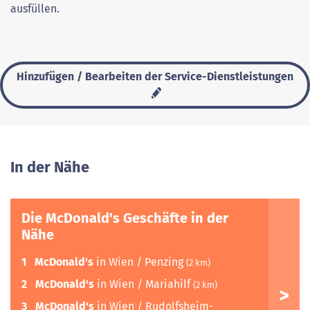
ausfüllen.
Hinzufügen / Bearbeiten der Service-Dienstleistungen
In der Nähe
Die McDonald's Geschäfte in der
Nähe
1
McDonald's
in Wien / Penzing
(2 km)
2
McDonald's
in Wien / Mariahilf
(2 km)
3
McDonald's
in Wien / Rudolfsheim-