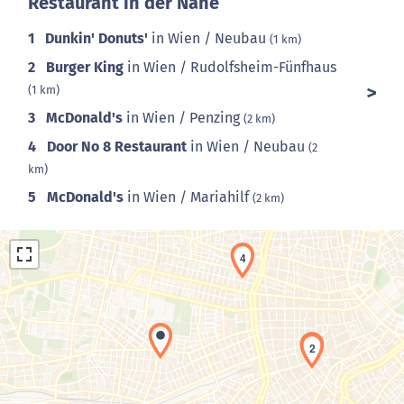
Restaurant in der Nähe
1
Dunkin' Donuts'
in Wien / Neubau
(1 km)
2
Burger King
in Wien / Rudolfsheim-Fünfhaus
(1 km)
3
McDonald's
in Wien / Penzing
(2 km)
4
Door No 8 Restaurant
in Wien / Neubau
(2
km)
5
McDonald's
in Wien / Mariahilf
(2 km)
4
3
2
Laden der Karte...