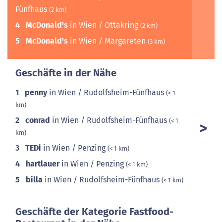
Fünfhaus
(2 km)
4
McDonald's
in Wien / Ottakring
(2 km)
5
McDonald's
in Wien / Margareten
(3 km)
Geschäfte in der Nähe
1
penny
in Wien / Rudolfsheim-Fünfhaus
(< 1
km)
2
conrad
in Wien / Rudolfsheim-Fünfhaus
(< 1
km)
3
TEDi
in Wien / Penzing
(< 1 km)
4
hartlauer
in Wien / Penzing
(< 1 km)
5
billa
in Wien / Rudolfsheim-Fünfhaus
(< 1 km)
Geschäfte der Kategorie Fastfood-