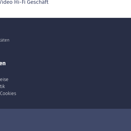
ideo Hi-Fi Geschäft
itäten
en
eise
tik
 Cookies