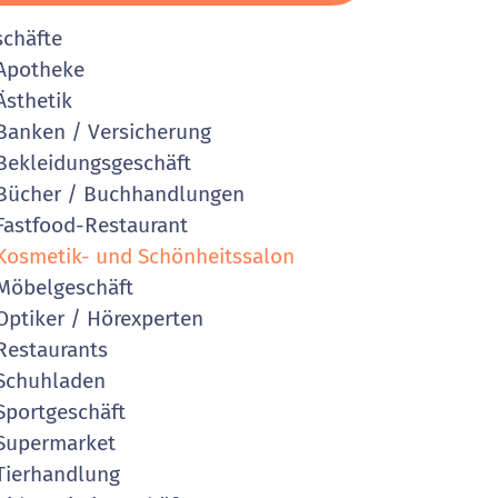
schäfte
Apotheke
sthetik
anken / Versicherung
ekleidungsgeschäft
ücher / Buchhandlungen
astfood-Restaurant
osmetik- und Schönheitssalon
öbelgeschäft
ptiker / Hörexperten
estaurants
Schuhladen
portgeschäft
Supermarket
ierhandlung