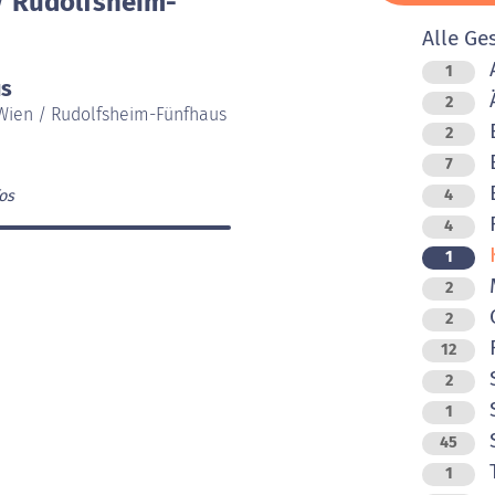
/ Rudolfsheim-
Alle Ge
1
us
Ä
2
 Wien / Rudolfsheim-Fünfhaus
B
2
B
7
B
4
os
F
4
K
1
M
2
O
2
R
12
2
S
1
45
T
1