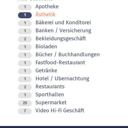
Apotheke
1
Ästhetik
1
Bäkerei und Konditorei
1
Banken / Versicherung
1
Bekleidungsgeschäft
2
Bioladen
1
Bücher / Buchhandlungen
1
Fastfood-Restaurant
1
Getränke
1
Hotel / Ubernachtung
1
Restaurants
2
Sporthallen
1
Supermarket
25
Video Hi-Fi Geschäft
7