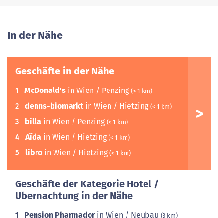
In der Nähe
Geschäfte in der Nähe
1
McDonald's
in Wien / Penzing
(< 1 km)
2
denns-biomarkt
in Wien / Hietzing
(< 1 km)
3
billa
in Wien / Penzing
(< 1 km)
4
Aïda
in Wien / Hietzing
(< 1 km)
5
libro
in Wien / Hietzing
(< 1 km)
Geschäfte der Kategorie Hotel /
Ubernachtung in der Nähe
1
Pension Pharmador
in Wien / Neubau
(3 km)