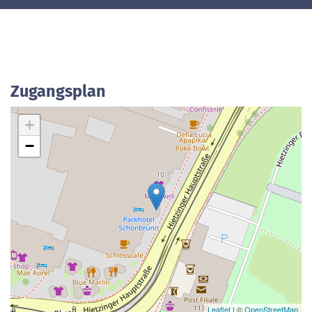
Zugangsplan
+
−
Leaflet
| ©
OpenStreetMap