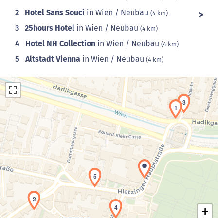
2
Hotel Sans Souci
in Wien / Neubau
(4 km)
3
25hours Hotel
in Wien / Neubau
(4 km)
4
Hotel NH Collection
in Wien / Neubau
(4 km)
5
Altstadt Vienna
in Wien / Neubau
(4 km)
3
1
Laden der Karte...
5
2
4
+