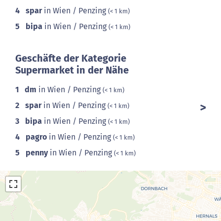
4
spar
in Wien / Penzing
(< 1 km)
5
bipa
in Wien / Penzing
(< 1 km)
Geschäfte der Kategorie
Supermarket in der Nähe
1
dm
in Wien / Penzing
(< 1 km)
2
spar
in Wien / Penzing
(< 1 km)
3
bipa
in Wien / Penzing
(< 1 km)
4
pagro
in Wien / Penzing
(< 1 km)
5
penny
in Wien / Penzing
(< 1 km)