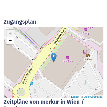
Zugangsplan
+
−
Leaflet
| ©
OpenStreetMap
Zeitpläne von merkur in Wien /