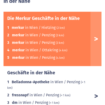
In der Nähe
Die Merkur Geschäfte in der Nähe
1
merkur
in Wien / Hietzing
(2 km)
2
merkur
in Wien / Penzing
(3 km)
3
merkur
in Wien / Penzing
(3 km)
4
merkur
in Wien / Ottakring
(4 km)
5
merkur
in Wien / Penzing
(4 km)
Geschäfte in der Nähe
1
Belladonna-Apotheke
in Wien / Penzing
(< 1
km)
2
fressnapf
in Wien / Penzing
(< 1 km)
3
dm
in Wien / Penzing
(< 1 km)