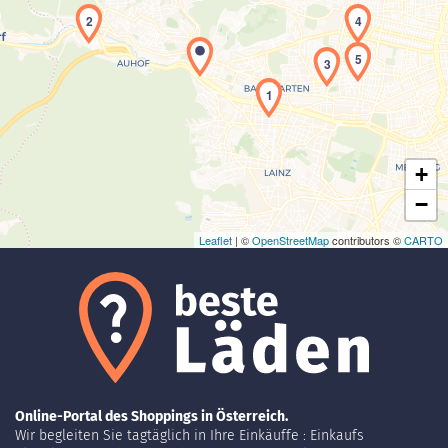
2
4
5
3
Laden der Karte...
1
+
−
Leaflet
| ©
OpenStreetMap
contributors ©
CARTO
Online-Portal des Shoppings in Österreich.
Wir begleiten Sie tagtäglich in Ihre Einkäuffe : Einkaufs