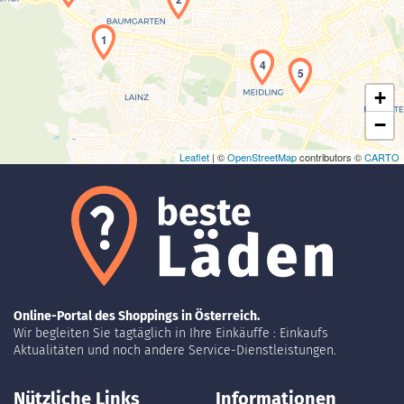
Laden der Karte...
1
4
5
+
−
Leaflet
| ©
OpenStreetMap
contributors ©
CARTO
Online-Portal des Shoppings in Österreich.
Wir begleiten Sie tagtäglich in Ihre Einkäuffe : Einkaufs
Aktualitäten und noch andere Service-Dienstleistungen.
Nützliche Links
Informationen