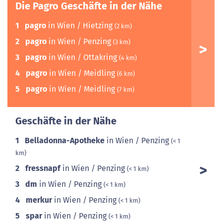
Die Pagro Geschäfte in der Nähe
1
pagro
in Wien / Hietzing
(2 km)
2
pagro
in Wien / Penzing
(3 km)
3
pagro
in Wien / Ottakring
(4 km)
4
pagro
in Wien / Meidling
(6 km)
5
pagro
in Wien / Meidling
(7 km)
Geschäfte in der Nähe
1
Belladonna-Apotheke
in Wien / Penzing
(< 1
km)
2
fressnapf
in Wien / Penzing
(< 1 km)
3
dm
in Wien / Penzing
(< 1 km)
4
merkur
in Wien / Penzing
(< 1 km)
5
spar
in Wien / Penzing
(< 1 km)