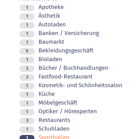
Apotheke
1
Ästhetik
1
Autoladen
1
Banken / Versicherung
1
Baumarkt
1
Bekleidungsgeschäft
9
Bioladen
1
Bücher / Buchhandlungen
2
Fastfood-Restaurant
3
Kosmetik- und Schönheitssalon
1
Küche
1
Möbelgeschäft
1
Optiker / Hörexperten
1
Restaurants
3
Schuhladen
1
Sporthallen
1