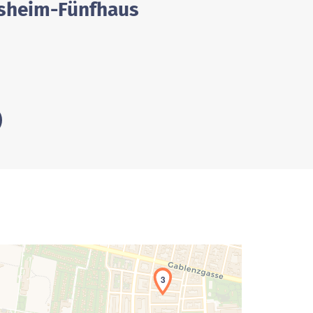
lfsheim-Fünfhaus
3