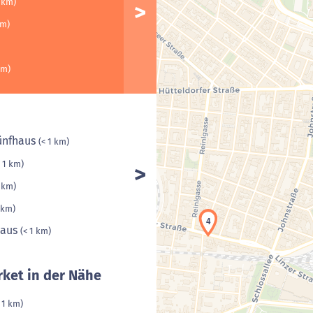
1 km)
km)
km)
ünfhaus
(< 1 km)
< 1 km)
1 km)
 km)
4
haus
(< 1 km)
ket in der Nähe
 1 km)