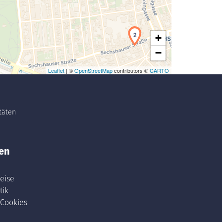
2
+
−
Leaflet
| ©
OpenStreetMap
contributors ©
CARTO
itäten
en
eise
tik
 Cookies