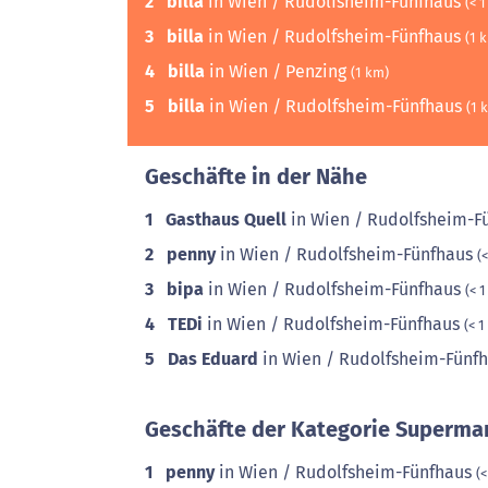
2
billa
in Wien / Rudolfsheim-Fünfhaus
(< 
3
billa
in Wien / Rudolfsheim-Fünfhaus
(1 
4
billa
in Wien / Penzing
(1 km)
5
billa
in Wien / Rudolfsheim-Fünfhaus
(1 
Geschäfte in der Nähe
1
Gasthaus Quell
in Wien / Rudolfsheim-F
2
penny
in Wien / Rudolfsheim-Fünfhaus
(
3
bipa
in Wien / Rudolfsheim-Fünfhaus
(< 
4
TEDi
in Wien / Rudolfsheim-Fünfhaus
(< 1
5
Das Eduard
in Wien / Rudolfsheim-Fünf
Geschäfte der Kategorie Supermar
1
penny
in Wien / Rudolfsheim-Fünfhaus
(<