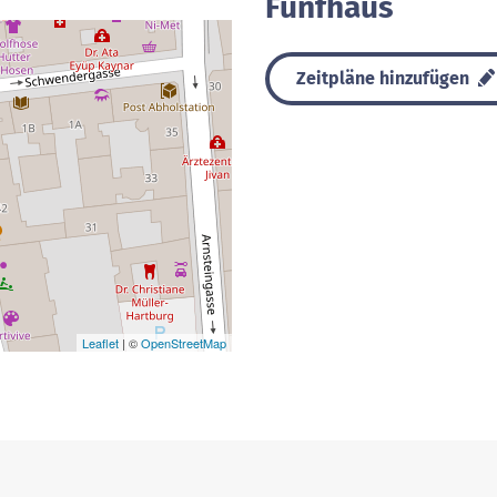
Fünfhaus
Zeitpläne hinzufügen
Leaflet
| ©
OpenStreetMap