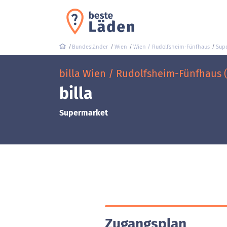
Bundesländer
Wien
Wien / Rudolfsheim-Fünfhaus
Sup
billa Wien / Rudolfsheim-Fünfhaus (
billa
Supermarket
Zugangsplan