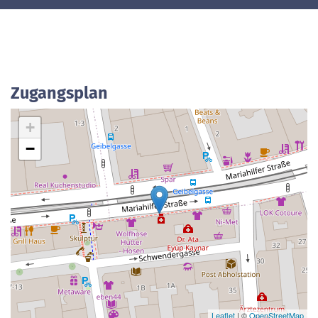
Zugangsplan
+
−
Leaflet
| ©
OpenStreetMap