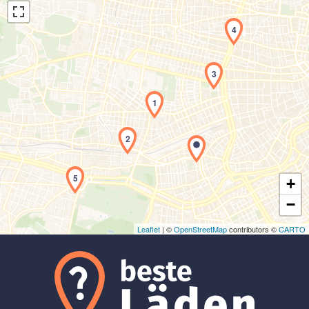
4
3
1
Laden der Karte...
2
5
+
−
Leaflet
| ©
OpenStreetMap
contributors ©
CARTO