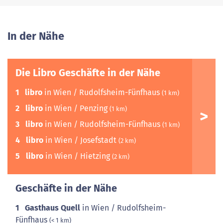
In der Nähe
Die Libro Geschäfte in der Nähe
1
libro
in Wien / Rudolfsheim-Fünfhaus
(1 km)
2
libro
in Wien / Penzing
(1 km)
3
libro
in Wien / Rudolfsheim-Fünfhaus
(1 km)
4
libro
in Wien / Josefstadt
(2 km)
5
libro
in Wien / Hietzing
(2 km)
Geschäfte in der Nähe
1
Gasthaus Quell
in Wien / Rudolfsheim-
Fünfhaus
(< 1 km)