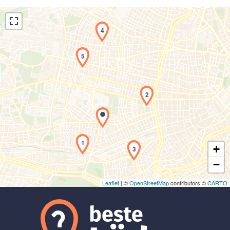
4
5
2
Laden der Karte...
1
+
3
−
Leaflet
| ©
OpenStreetMap
contributors ©
CARTO