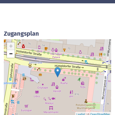
Zugangsplan
+
−
Leaflet
| ©
OpenStreetMap