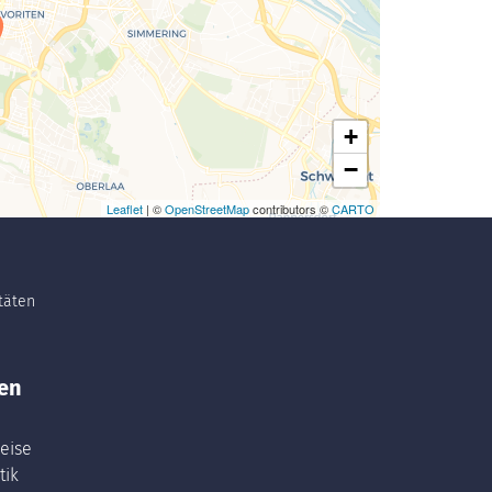
+
−
Leaflet
| ©
OpenStreetMap
contributors ©
CARTO
itäten
en
eise
tik