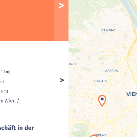
< 1 km)
km)
1 km)
in Wien /
chäft in der