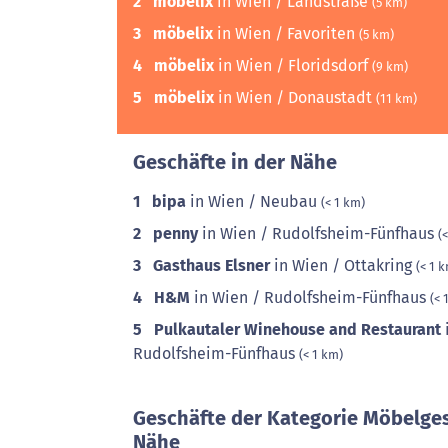
2
möbelix
in Wien / Landstraße
(5 km)
3
möbelix
in Wien / Favoriten
(5 km)
4
möbelix
in Wien / Floridsdorf
(9 km)
5
möbelix
in Wien / Donaustadt
(11 km)
Geschäfte in der Nähe
1
bipa
in Wien / Neubau
(< 1 km)
2
penny
in Wien / Rudolfsheim-Fünfhaus
(
3
Gasthaus Elsner
in Wien / Ottakring
(< 1 
4
H&M
in Wien / Rudolfsheim-Fünfhaus
(< 
5
Pulkautaler Winehouse and Restaurant
Rudolfsheim-Fünfhaus
(< 1 km)
Geschäfte der Kategorie Möbelges
Nähe