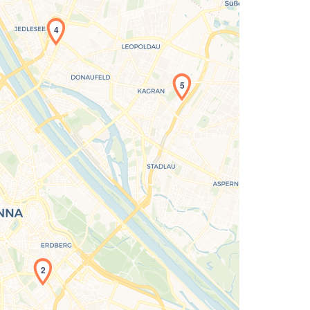
4
5
Laden der Karte...
2