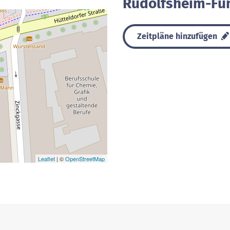
Rudolfsheim-Fü
Zeitpläne hinzufügen
Leaflet
| ©
OpenStreetMap