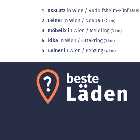
1
XXXLutz
in Wien / Rudolfsheim-Fünfhau
2
Leiner
in Wien / Neubau
(2 km)
3
möbelix
in Wien / Meidling
(3 km)
4
kika
in Wien / Ottakring
(3 km)
5
Leiner
in Wien / Penzing
(4 km)