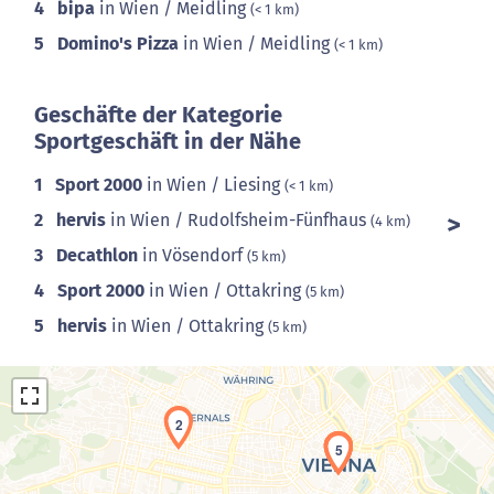
4
bipa
in Wien / Meidling
(< 1 km)
5
Domino's Pizza
in Wien / Meidling
(< 1 km)
Geschäfte der Kategorie
Sportgeschäft in der Nähe
1
Sport 2000
in Wien / Liesing
(< 1 km)
2
hervis
in Wien / Rudolfsheim-Fünfhaus
(4 km)
3
Decathlon
in Vösendorf
(5 km)
4
Sport 2000
in Wien / Ottakring
(5 km)
5
hervis
in Wien / Ottakring
(5 km)
2
3
4
5