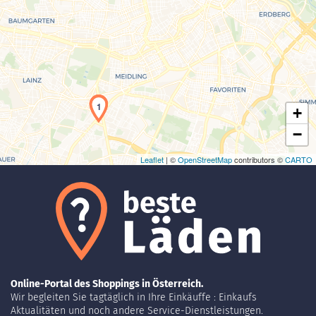
Laden der Karte...
1
+
−
Leaflet
| ©
OpenStreetMap
contributors ©
CARTO
Online-Portal des Shoppings in Österreich.
Wir begleiten Sie tagtäglich in Ihre Einkäuffe : Einkaufs
Aktualitäten und noch andere Service-Dienstleistungen.