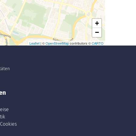
+
−
Leaflet
| ©
OpenStreetMap
contributors ©
CARTO
itäten
en
eise
tik
 Cookies