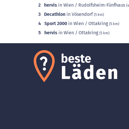
2
hervis
in Wien / Rudolfsheim-Fünfhaus
(
3
Decathlon
in Vösendorf
(5 km)
4
Sport 2000
in Wien / Ottakring
(5 km)
5
hervis
in Wien / Ottakring
(5 km)