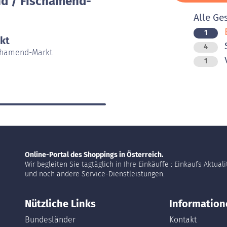
d / Fischamend-
Alle Ge
B
1
kt
4
schamend-Markt
V
1
Online-Portal des Shoppings in Österreich.
Wir begleiten Sie tagtäglich in Ihre Einkäuffe : Einkaufs Aktual
und noch andere Service-Dienstleistungen.
Nützliche Links
Information
Bundesländer
Kontakt