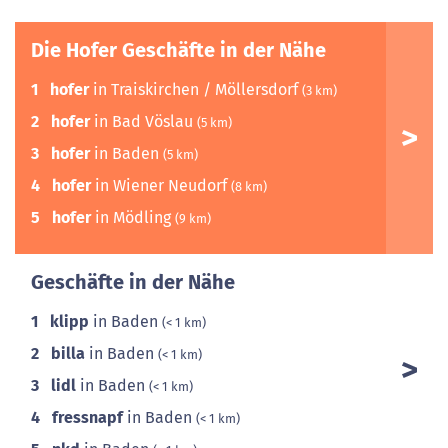
Die Hofer Geschäfte in der Nähe
1
hofer
in Traiskirchen / Möllersdorf
(3 km)
2
hofer
in Bad Vöslau
(5 km)
3
hofer
in Baden
(5 km)
4
hofer
in Wiener Neudorf
(8 km)
5
hofer
in Mödling
(9 km)
Geschäfte in der Nähe
1
klipp
in Baden
(< 1 km)
2
billa
in Baden
(< 1 km)
3
lidl
in Baden
(< 1 km)
4
fressnapf
in Baden
(< 1 km)