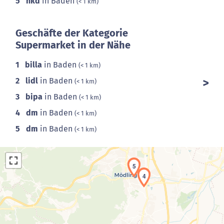
5
nkd
in Baden
(< 1 km)
Geschäfte der Kategorie
Supermarket in der Nähe
1
billa
in Baden
(< 1 km)
2
lidl
in Baden
(< 1 km)
3
bipa
in Baden
(< 1 km)
4
dm
in Baden
(< 1 km)
5
dm
in Baden
(< 1 km)
5
4