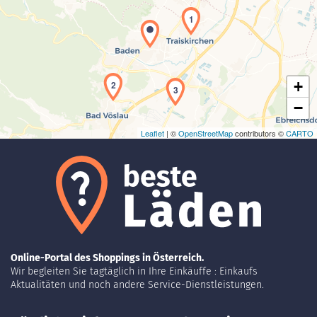
Laden der Karte...
1
+
2
3
−
Leaflet
| ©
OpenStreetMap
contributors ©
CARTO
Online-Portal des Shoppings in Österreich.
Wir begleiten Sie tagtäglich in Ihre Einkäuffe : Einkaufs
Aktualitäten und noch andere Service-Dienstleistungen.