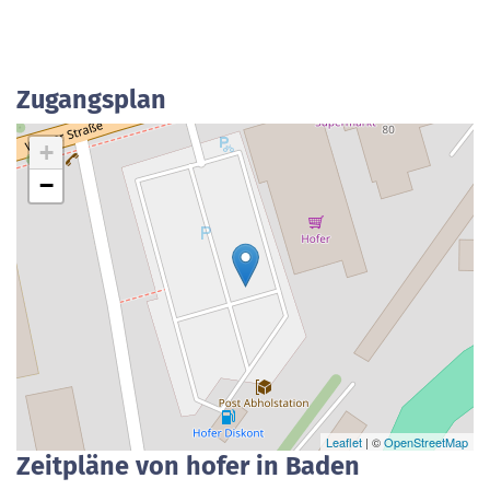
Zugangsplan
+
−
Leaflet
| ©
OpenStreetMap
Zeitpläne von hofer in Baden