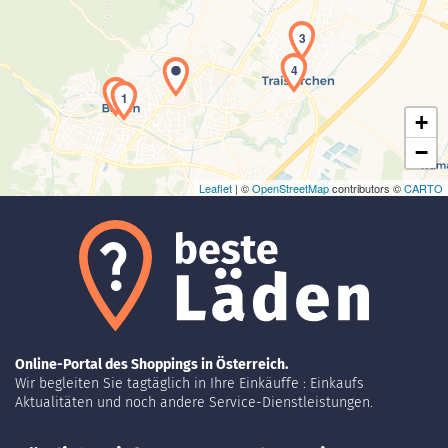
Laden der Karte...
3
4
2
1
+
−
Leaflet
| ©
OpenStreetMap
contributors ©
CARTO
Online-Portal des Shoppings in Österreich.
Wir begleiten Sie tagtäglich in Ihre Einkäuffe : Einkaufs
Aktualitäten und noch andere Service-Dienstleistungen.