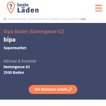
Bundesländer
Niederösterreich
Baden
Supermarket
bipa
bipa Baden (Dammgasse 62)
bipa
Supermarket
Adresse & Kontakte
Dammgasse 62
2500 Baden
Die Nummer sehen