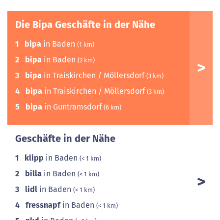
Die Bipa Geschäfte in der Nähe
1
bipa
in Baden
(1 km)
2
bipa
in Baden
(2 km)
3
bipa
in Traiskirchen / Möllersdorf
(3 km)
4
bipa
in Traiskirchen / Möllersdorf
(3 km)
5
bipa
in Guntramsdorf
(6 km)
Geschäfte in der Nähe
1
klipp
in Baden
(< 1 km)
2
billa
in Baden
(< 1 km)
3
lidl
in Baden
(< 1 km)
4
fressnapf
in Baden
(< 1 km)