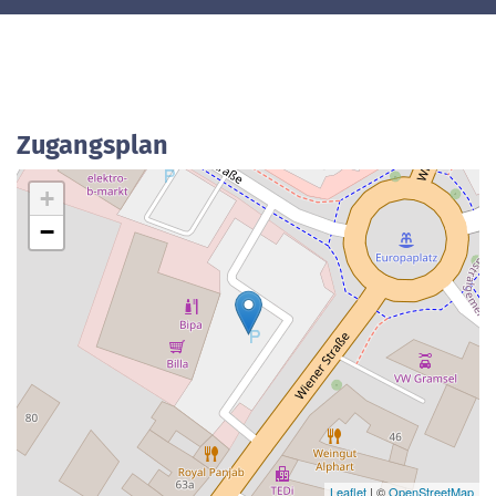
Zugangsplan
+
−
Leaflet
| ©
OpenStreetMap