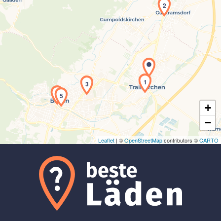
2
Laden der Karte...
1
3
4
5
+
−
Leaflet
| ©
OpenStreetMap
contributors ©
CARTO