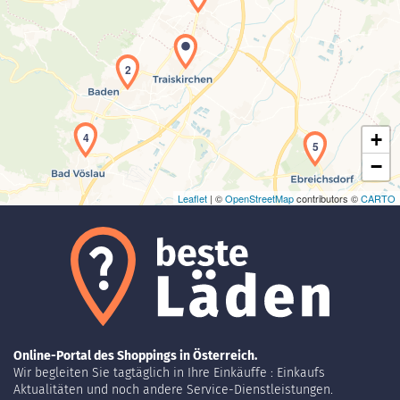
Laden der Karte...
2
+
4
5
−
Leaflet
| ©
OpenStreetMap
contributors ©
CARTO
Online-Portal des Shoppings in Österreich.
Wir begleiten Sie tagtäglich in Ihre Einkäuffe : Einkaufs
Aktualitäten und noch andere Service-Dienstleistungen.