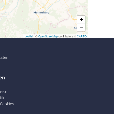
+
−
Leaflet
| ©
OpenStreetMap
contributors ©
CARTO
itäten
en
eise
tik
 Cookies