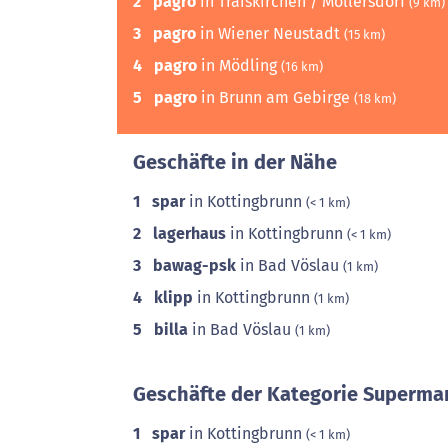
2
pagro
in Traiskirchen / Möllersdorf
(9 km)
3
pagro
in Wiener Neustadt
(15 km)
4
pagro
in Mödling
(16 km)
5
pagro
in Brunn am Gebirge
(18 km)
Geschäfte in der Nähe
1
spar
in Kottingbrunn
(< 1 km)
2
lagerhaus
in Kottingbrunn
(< 1 km)
3
bawag-psk
in Bad Vöslau
(1 km)
4
klipp
in Kottingbrunn
(1 km)
5
billa
in Bad Vöslau
(1 km)
Geschäfte der Kategorie Supermar
1
spar
in Kottingbrunn
(< 1 km)