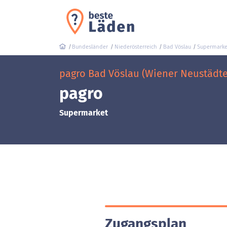
Bundesländer
Niederösterreich
Bad Vöslau
Supermarke
pagro Bad Vöslau (Wiener Neustädte
pagro
Supermarket
Zugangsplan