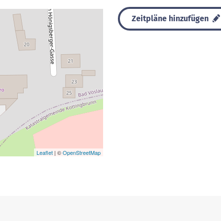
Zeitpläne hinzufügen
Leaflet
| ©
OpenStreetMap