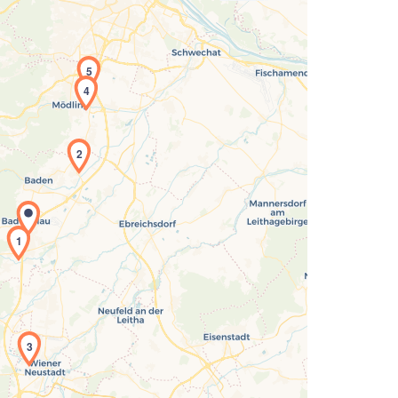
5
4
2
Laden der Karte...
1
3