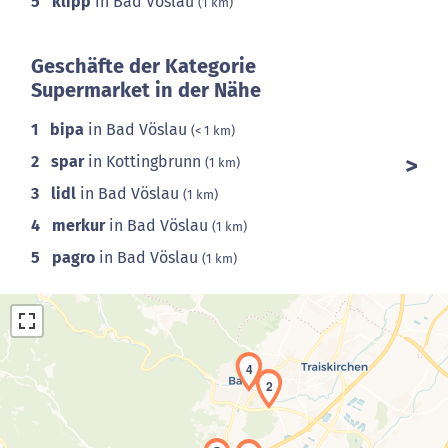
5
klipp
in Bad Vöslau
(1 km)
Geschäfte der Kategorie
Supermarket in der Nähe
1
bipa
in Bad Vöslau
(< 1 km)
2
spar
in Kottingbrunn
(1 km)
3
lidl
in Bad Vöslau
(1 km)
4
merkur
in Bad Vöslau
(1 km)
5
pagro
in Bad Vöslau
(1 km)
4
2