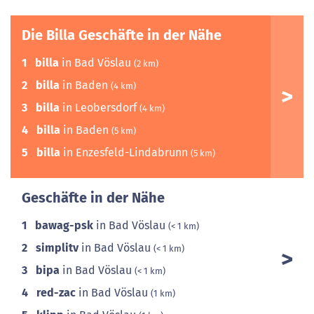
Die Billa Geschäfte in der Nähe
1
billa
in Bad Vöslau
(2 km)
2
billa
in Baden
(4 km)
3
billa
in Leobersdorf
(4 km)
4
billa
in Baden
(5 km)
5
billa
in Enzesfeld-Lindabrunn
(5 km)
Geschäfte in der Nähe
1
bawag-psk
in Bad Vöslau
(< 1 km)
2
simplitv
in Bad Vöslau
(< 1 km)
3
bipa
in Bad Vöslau
(< 1 km)
4
red-zac
in Bad Vöslau
(1 km)