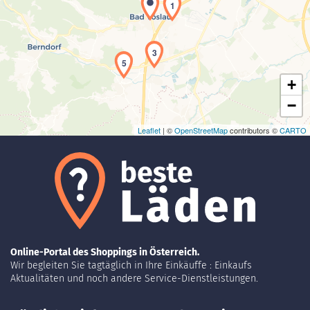
1
Laden der Karte...
3
5
+
−
Leaflet
| ©
OpenStreetMap
contributors ©
CARTO
Online-Portal des Shoppings in Österreich.
Wir begleiten Sie tagtäglich in Ihre Einkäuffe : Einkaufs
Aktualitäten und noch andere Service-Dienstleistungen.