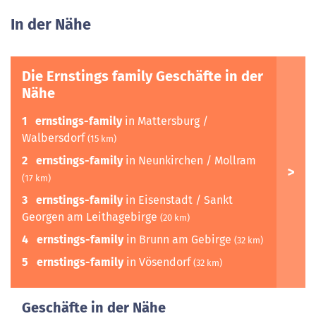
In der Nähe
Die Ernstings family Geschäfte in der
Nähe
1
ernstings-family
in Mattersburg /
Walbersdorf
(15 km)
2
ernstings-family
in Neunkirchen / Mollram
(17 km)
3
ernstings-family
in Eisenstadt / Sankt
Georgen am Leithagebirge
(20 km)
4
ernstings-family
in Brunn am Gebirge
(32 km)
5
ernstings-family
in Vösendorf
(32 km)
Geschäfte in der Nähe