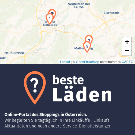
Laden der Karte...
1
3
+
5
−
Leaflet
| ©
OpenStreetMap
contributors ©
CARTO
Online-Portal des Shoppings in Österreich.
Wir begleiten Sie tagtäglich in Ihre Einkäuffe : Einkaufs
Aktualitäten und noch andere Service-Dienstleistungen.