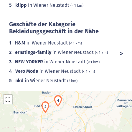
5
klipp
in Wiener Neustadt
(< 1 km)
Geschäfte der Kategorie
Bekleidungsgeschäft in der Nähe
1
H&M
in Wiener Neustadt
(< 1 km)
2
ernstings-family
in Wiener Neustadt
(< 1 km)
3
NEW YORKER
in Wiener Neustadt
(< 1 km)
4
Vero Moda
in Wiener Neustadt
(< 1 km)
5
nkd
in Wiener Neustadt
(2 km)
4
2