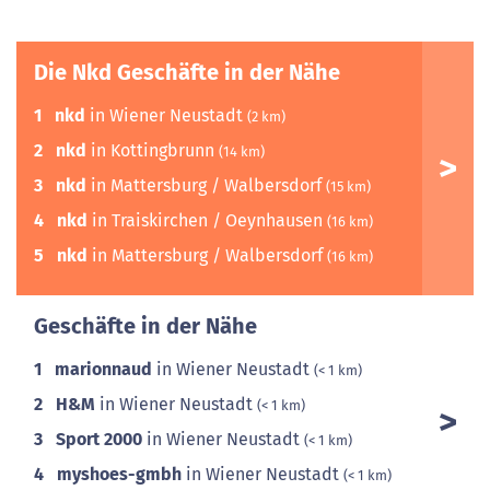
Die Nkd Geschäfte in der Nähe
1
nkd
in Wiener Neustadt
(2 km)
2
nkd
in Kottingbrunn
(14 km)
3
nkd
in Mattersburg / Walbersdorf
(15 km)
4
nkd
in Traiskirchen / Oeynhausen
(16 km)
5
nkd
in Mattersburg / Walbersdorf
(16 km)
Geschäfte in der Nähe
1
marionnaud
in Wiener Neustadt
(< 1 km)
2
H&M
in Wiener Neustadt
(< 1 km)
3
Sport 2000
in Wiener Neustadt
(< 1 km)
4
myshoes-gmbh
in Wiener Neustadt
(< 1 km)