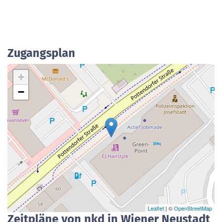
Zugangsplan
+
−
Leaflet
| ©
OpenStreetMap
Zeitpläne von nkd in Wiener Neustadt