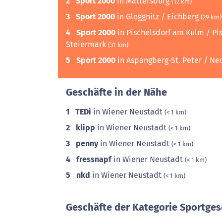
2
Sport 2000
in Mattersburg
(12 km)
3
Sport 2000
in Gloggnitz / Eichberg
(29 km)
4
Sport 2000
in Pischelsdorf am Kulm / Pis
Steiermark
(31 km)
5
Sport 2000
in Aspangberg-St. Peter / N
Geschäfte in der Nähe
1
TEDi
in Wiener Neustadt
(< 1 km)
2
klipp
in Wiener Neustadt
(< 1 km)
3
penny
in Wiener Neustadt
(< 1 km)
4
fressnapf
in Wiener Neustadt
(< 1 km)
5
nkd
in Wiener Neustadt
(< 1 km)
Geschäfte der Kategorie Sportges