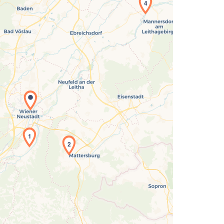
4
Laden der Karte...
1
2