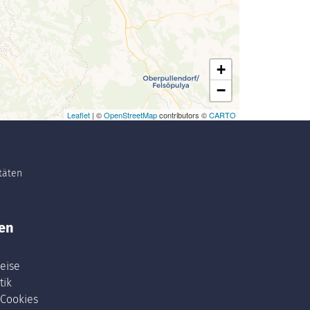
+
−
Leaflet
| ©
OpenStreetMap
contributors ©
CARTO
itäten
en
eise
tik
 Cookies