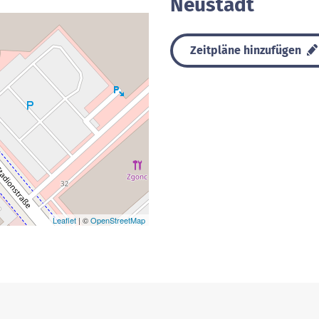
Neustadt
Zeitpläne hinzufügen
Leaflet
| ©
OpenStreetMap