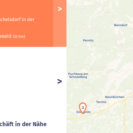
chelsdorf in der
euwald
(32 km)
3
chäft in der Nähe