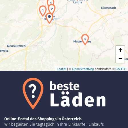
3
2
1
Laden der Karte...
5
+
−
Leaflet
| ©
OpenStreetMap
contributors ©
CARTO
Online-Portal des Shoppings in Österreich.
Wir begleiten Sie tagtäglich in Ihre Einkäuffe : Einkaufs