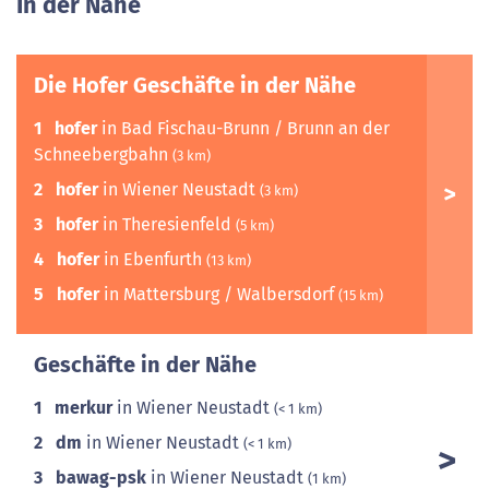
In der Nähe
Die Hofer Geschäfte in der Nähe
1
hofer
in Bad Fischau-Brunn / Brunn an der
Schneebergbahn
(3 km)
2
hofer
in Wiener Neustadt
(3 km)
3
hofer
in Theresienfeld
(5 km)
4
hofer
in Ebenfurth
(13 km)
5
hofer
in Mattersburg / Walbersdorf
(15 km)
Geschäfte in der Nähe
1
merkur
in Wiener Neustadt
(< 1 km)
2
dm
in Wiener Neustadt
(< 1 km)
3
bawag-psk
in Wiener Neustadt
(1 km)