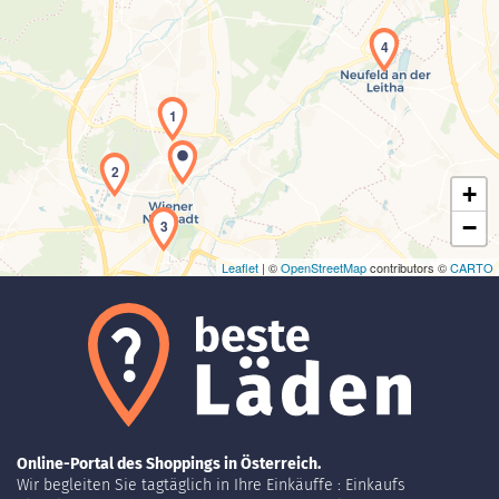
4
Laden der Karte...
1
2
+
−
3
Leaflet
| ©
OpenStreetMap
contributors ©
CARTO
Online-Portal des Shoppings in Österreich.
Wir begleiten Sie tagtäglich in Ihre Einkäuffe : Einkaufs