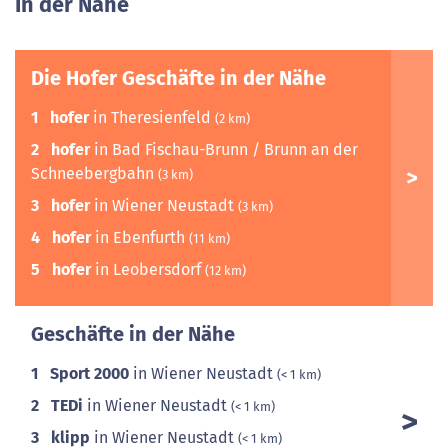
In der Nähe
Die Hofer Geschäfte in der Nähe
1
hofer
in Theresienfeld
(2 km)
2
hofer
in Bad Fischau-Brunn / Brunn an der
Schneebergbahn
(3 km)
3
hofer
in Wiener Neustadt
(3 km)
4
hofer
in Ebenfurth
(11 km)
5
hofer
in Leobersdorf
(12 km)
Geschäfte in der Nähe
1
Sport 2000
in Wiener Neustadt
(< 1 km)
2
TEDi
in Wiener Neustadt
(< 1 km)
3
klipp
in Wiener Neustadt
(< 1 km)