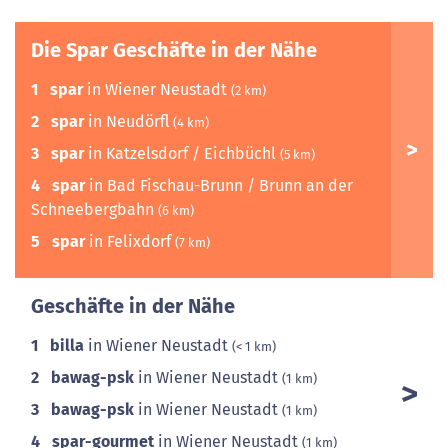
Die Spar Geschäfte in der Nähe
1
spar
in Wiener Neustadt
(2 km)
2
spar
in Neudörfl
(4 km)
3
spar
in Katzelsdorf / Eichbüchl
(5 km)
4
spar
in Bad Fischau-Brunn / Brunn an der
Schneebergbahn
(6 km)
5
spar
in Felixdorf
(7 km)
Geschäfte in der Nähe
1
billa
in Wiener Neustadt
(< 1 km)
2
bawag-psk
in Wiener Neustadt
(1 km)
3
bawag-psk
in Wiener Neustadt
(1 km)
4
spar-gourmet
in Wiener Neustadt
(1 km)