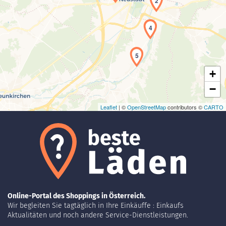
2
Laden der Karte...
4
5
+
−
Leaflet
| ©
OpenStreetMap
contributors ©
CARTO
Online-Portal des Shoppings in Österreich.
Wir begleiten Sie tagtäglich in Ihre Einkäuffe : Einkaufs
Aktualitäten und noch andere Service-Dienstleistungen.