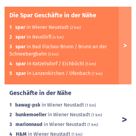
Die Spar Geschäfte in der Nähe
1
spar
in Wiener Neustadt
(2 km)
2
spar
in Neudörfl
(4 km)
3
spar
in Bad Fischau-Brunn / Brunn an der
Schneebergbahn
(5 km)
4
spar
in Katzelsdorf / Eichbüchl
(5 km)
5
spar
in Lanzenkirchen / Ofenbach
(7 km)
Geschäfte in der Nähe
1
bawag-psk
in Wiener Neustadt
(1 km)
2
hunkemoeller
in Wiener Neustadt
(1 km)
3
marionnaud
in Wiener Neustadt
(1 km)
4
H&M
in Wiener Neustadt
(1 km)