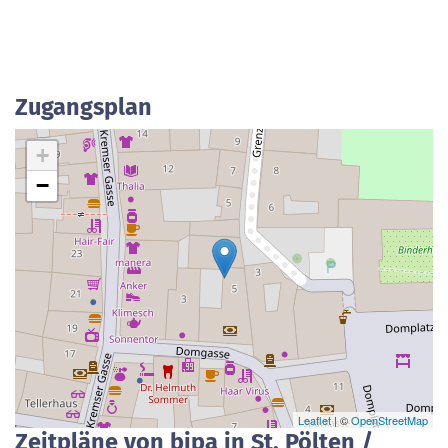
Zugangsplan
+
−
Leaflet
| ©
OpenStreetMap
Zeitpläne von bipa in St. Pölten /