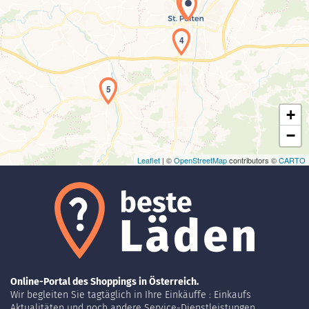
1
4
Laden der Karte...
5
+
−
Leaflet
| ©
OpenStreetMap
contributors ©
CARTO
Online-Portal des Shoppings in Österreich.
Wir begleiten Sie tagtäglich in Ihre Einkäuffe : Einkaufs
Aktualitäten und noch andere Service-Dienstleistungen.