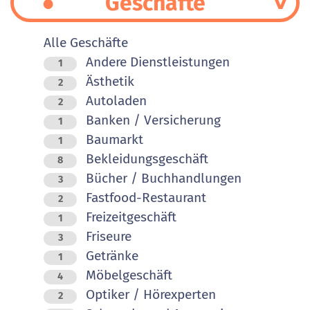
Geschäfte
Alle Geschäfte
Andere Dienstleistungen
1
Ästhetik
2
Autoladen
2
Banken / Versicherung
1
Baumarkt
1
Bekleidungsgeschäft
8
Bücher / Buchhandlungen
3
Fastfood-Restaurant
2
Freizeitgeschäft
1
Friseure
3
Getränke
1
Möbelgeschäft
4
Optiker / Hörexperten
2