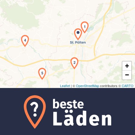
1
Laden der Karte...
4
2
+
5
−
Leaflet
| ©
OpenStreetMap
contributors ©
CARTO