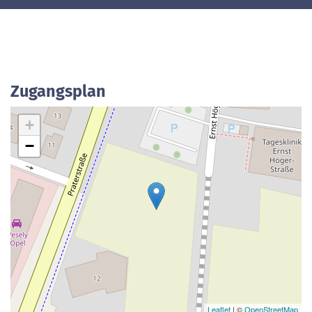
Zugangsplan
+
−
Leaflet
| ©
OpenStreetMap