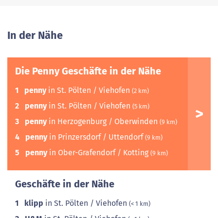
In der Nähe
Die Penny Geschäfte in der Nähe
1
penny
in St. Pölten / Viehofen
(2 km)
2
penny
in St. Pölten / Viehofen
(5 km)
3
penny
in Herzogenburg / Oberwinden
(9 km)
4
penny
in Prinzersdorf / Uttendorf
(9 km)
5
penny
in Ober-Grafendorf / Kotting
(9 km)
Geschäfte in der Nähe
1
klipp
in St. Pölten / Viehofen
(< 1 km)