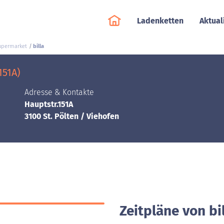
Ladenketten
Aktual
upermarket
billa
151A)
Adresse & Kontakte
Hauptstr.151A
3100 St. Pölten / Viehofen
Zeitpläne von bil