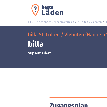
Bundesländer
Niederösterreich
St. Pölten / Viehofen
S
billa St. Pölten / Viehofen (Hauptstr.
billa
Supermarket
Zugangsplan