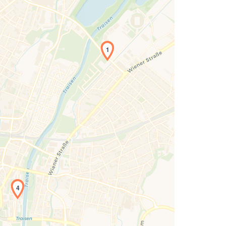
1
Laden der Karte...
4