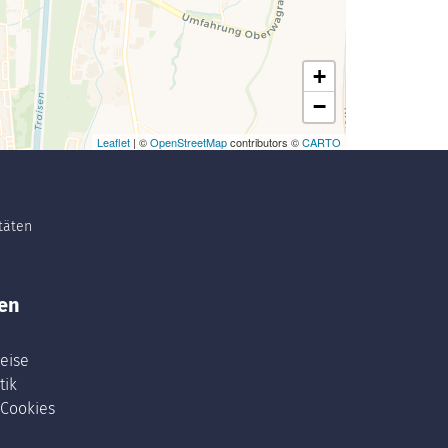
+
−
Leaflet
| ©
OpenStreetMap
contributors ©
CARTO
itäten
en
eise
tik
 Cookies