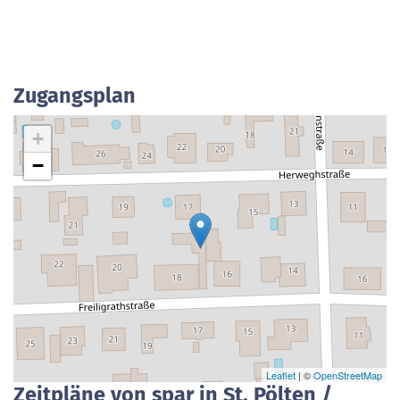
Zugangsplan
+
−
Leaflet
| ©
OpenStreetMap
Zeitpläne von spar in St. Pölten /