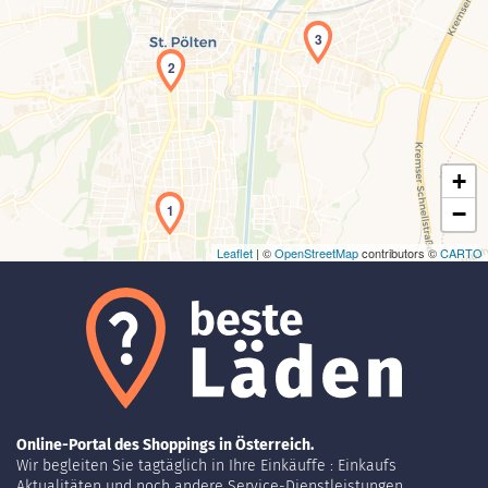
3
2
Laden der Karte...
+
1
−
Leaflet
| ©
OpenStreetMap
contributors ©
CARTO
Online-Portal des Shoppings in Österreich.
Wir begleiten Sie tagtäglich in Ihre Einkäuffe : Einkaufs
Aktualitäten und noch andere Service-Dienstleistungen.