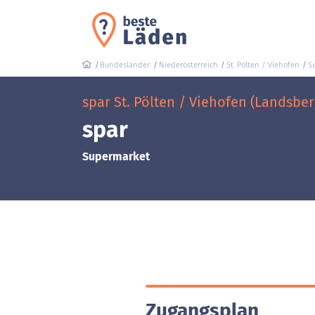
Bundesländer
Niederösterreich
St. Pölten / Viehofen
S
spar St. Pölten / Viehofen (Landsber
spar
Supermarket
Zugangsplan