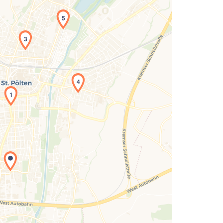
5
3
4
1
Laden der Karte...