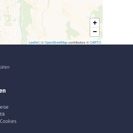
+
−
Leaflet
| ©
OpenStreetMap
contributors ©
CARTO
itäten
en
eise
tik
 Cookies