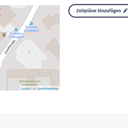
Zeitpläne hinzufügen
Leaflet
| ©
OpenStreetMap