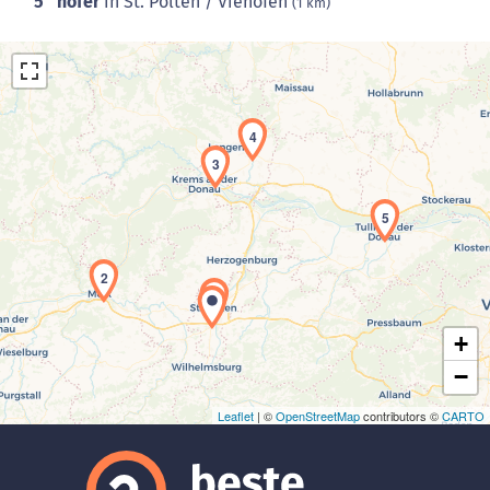
5
hofer
in St. Pölten / Viehofen
(1 km)
4
3
5
Laden der Karte...
2
1
+
−
Leaflet
| ©
OpenStreetMap
contributors ©
CARTO