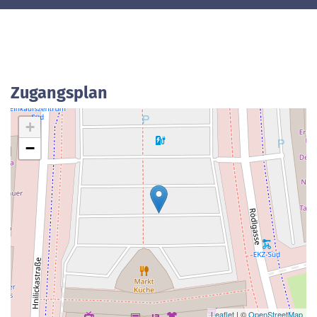
Zugangsplan
+
−
Leaflet
| ©
OpenStreetMap