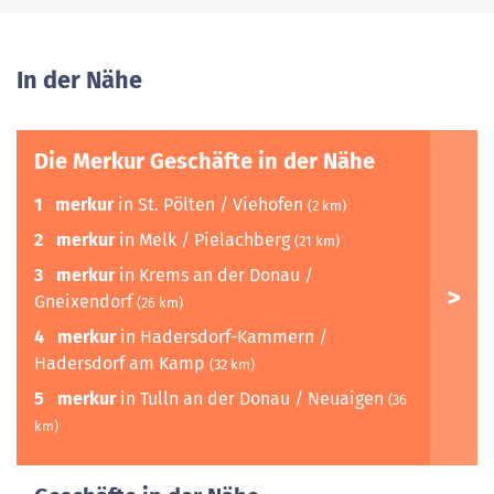
In der Nähe
Die Merkur Geschäfte in der Nähe
1
merkur
in St. Pölten / Viehofen
(2 km)
2
merkur
in Melk / Pielachberg
(21 km)
3
merkur
in Krems an der Donau /
Gneixendorf
(26 km)
4
merkur
in Hadersdorf-Kammern /
Hadersdorf am Kamp
(32 km)
5
merkur
in Tulln an der Donau / Neuaigen
(36
km)