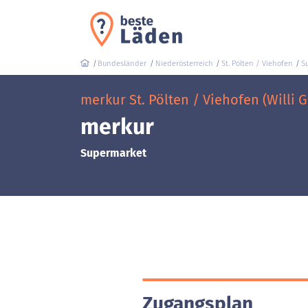
Bundesländer
Niederösterreich
St. Pölten / Viehofen
S
merkur St. Pölten / Viehofen (Willi 
merkur
Supermarket
Zugangsplan