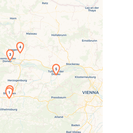
4
3
5
Laden der Karte...
1