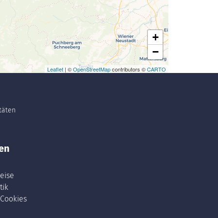
+
−
Leaflet
| ©
OpenStreetMap
contributors ©
CARTO
itäten
en
eise
tik
 Cookies