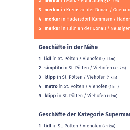
2
merkur
in Melk / Pielachberg
(21 km)
3
merkur
in Krems an der Donau / Gneixe
4
merkur
in Hadersdorf-Kammern / Hade
5
merkur
in Tulln an der Donau / Neuaige
Geschäfte in der Nähe
1
lidl
in St. Pölten / Viehofen
(< 1 km)
2
simplitv
in St. Pölten / Viehofen
(< 1 km)
3
klipp
in St. Pölten / Viehofen
(1 km)
4
metro
in St. Pölten / Viehofen
(1 km)
5
klipp
in St. Pölten / Viehofen
(1 km)
Geschäfte der Kategorie Supermar
1
lidl
in St. Pölten / Viehofen
(< 1 km)