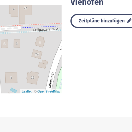
Viehofen
Zeitpläne hinzufügen
Leaflet
| ©
OpenStreetMap